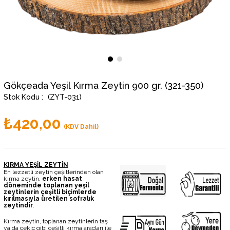
Gökçeada Yeşil Kırma Zeytin 900 gr. (321-350)
(ZYT-031)
₺420,00
(KDV Dahil)
KIRMA YEŞİL ZEYTİN
En lezzetli zeytin çeşitlerinden olan
kırma zeytin,
erken hasat
döneminde toplanan yeşil
zeytinlerin çeşitli biçimlerde
kırılmasıyla üretilen sofralık
zeytindir
.
Kırma zeytin, toplanan zeytinlerin taş
ya da çekiç gibi çeşitli kırma araçları ile