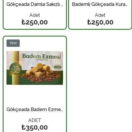
Gökçeada Damla Sakızlı Kurabiye 250 gr. (Paket)
Bademli Gökçeada Kurabiyesi 250 gr. (Paket)
Adet
Adet
₺250,00
₺250,00
Yeni
Ürün
Gökçeada Badem Ezmesi 215 Gr.
ADET
₺350,00