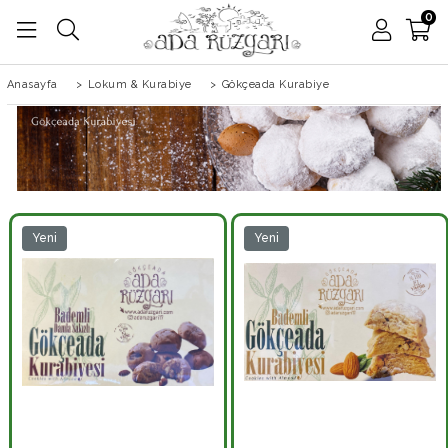
0
Anasayfa
>
Lokum & Kurabiye
>
Gökçeada Kurabiye
Yeni
Yeni
Ürün
Ürün