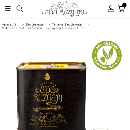
0
Anasayfa
>
Zeytinyağı
>
Teneke Zeytinyağı
>
Gökçeada Naturel Sızma Zeytinyağı (Teneke) 2 Lt.