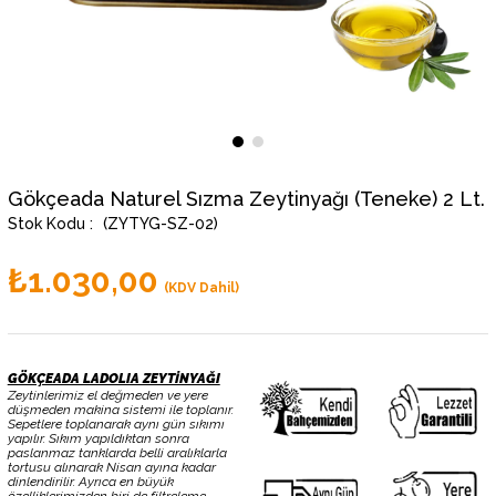
Gökçeada Naturel Sızma Zeytinyağı (Teneke) 2 Lt.
(ZYTYG-SZ-02)
₺1.030,00
(KDV Dahil)
GÖKÇEADA LADOLIA ZEYTİNYAĞI
Zeytinlerimiz el değmeden ve yere
düşmeden makina sistemi ile toplanır.
Sepetlere toplanarak aynı gün sıkımı
yapılır. Sıkım yapıldıktan sonra
paslanmaz tanklarda belli aralıklarla
tortusu alınarak Nisan ayına kadar
dinlendirilir. Ayrıca en büyük
özelliklerimizden biri de filtreleme