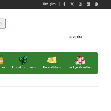
İletişim
SEPETIM
irke
Doğal Ürünler
Kahvaltılık
Hediye Paketleri