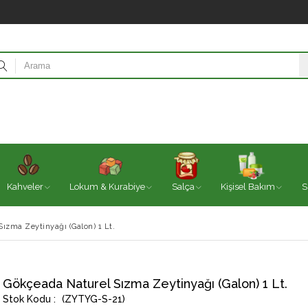
Kahveler
Lokum & Kurabiye
Salça
Kişisel Bakım
S
ızma Zeytinyağı (Galon) 1 Lt.
Gökçeada Naturel Sızma Zeytinyağı (Galon) 1 Lt.
(ZYTYG-S-21)