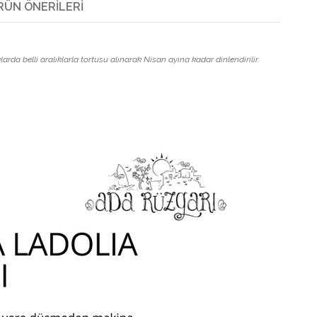
RÜN ÖNERILERI
da belli aralıklarla tortusu alınarak Nisan ayına kadar dinlendirilir.