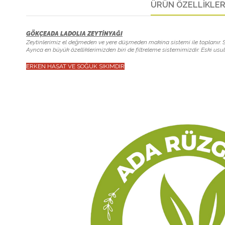
ÜRÜN ÖZELLIKLER
GÖKÇEADA LADOLIA ZEYTİNYAĞI
Zeytinlerimiz el değmeden ve yere düşmeden makina sistemi ile toplanır. Se
Ayrıca en büyük özelliklerimizden biri de filtreleme sistemimizdir. Eski usul 
ERKEN HASAT VE SOĞUK SIKIMDIR