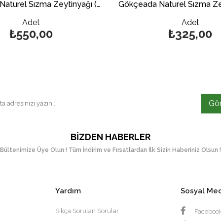
Gökçeada Naturel Sızma Zeytinyağı (Maraska) 1 Lt.
Adet
Adet
₺550,00
₺325,00
Gö
BIZDEN HABERLER
Bültenimize Üye Olun ! Tüm İndirim ve Fırsatlardan İlk Sizin Haberiniz Olsun !
Yardım
Sosyal Me
Sıkça Sorulan Sorular
Faceboo