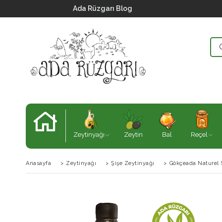
Ada Rüzgarı Blog
Zeytinyağı
Zeytin
Bal
Reçel
Anasayfa
>
Zeytinyağı
>
Şişe Zeytinyağı
>
Gökçeada Naturel S