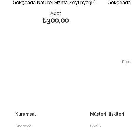
a Naturel Sızma Zeytinyağı (Maraska) 250 ml.
Gökçeada Naturel Sızma Zeytinyağı (Maraska) 500 ml.
Adet
₺300,00
Kurumsal
Müşteri İlişkileri
Anasayfa
Üyelik