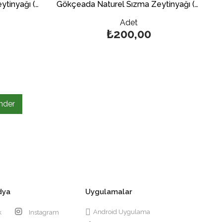
Gökçeada Naturel Sızma Zeytinyağı (Galon) 500 ml.
Gökçeada Naturel Sızma Zeytinyağı (Dorika) 250 ml.
Adet
₺200,00
nder
dya
Uygulamalar
Android Uygulama
k
Instagram