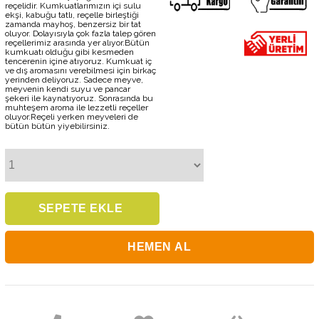
reçelidir. Kumkuatlarımızın içi sulu
ekşi, kabuğu tatlı, reçelle birleştiği
zamanda mayhoş, benzersiz bir tat
oluyor. Dolayısıyla çok fazla talep gören
reçellerimiz arasında yer alıyor.Bütün
kumkuatı olduğu gibi kesmeden
tencerenin içine atıyoruz. Kumkuat iç
ve dış aromasını verebilmesi için birkaç
yerinden deliyoruz. Sadece meyve,
meyvenin kendi suyu ve pancar
şekeri ile kaynatıyoruz. Sonrasında bu
muhteşem aroma ile lezzetli reçeller
oluyor.Reçeli yerken meyveleri de
bütün bütün yiyebilirsiniz.