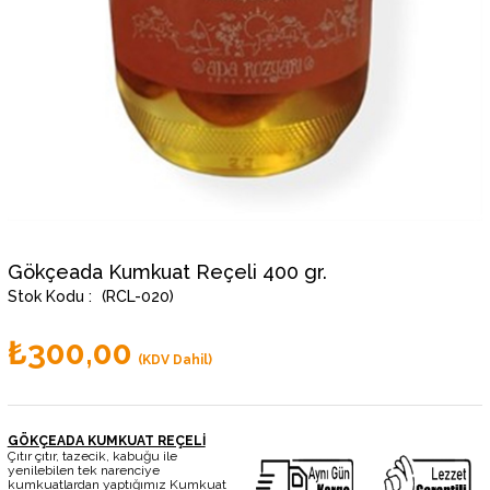
Gökçeada Kumkuat Reçeli 400 gr.
(RCL-020)
₺300,00
(KDV Dahil)
GÖKÇEADA KUMKUAT REÇELİ
Çıtır çıtır, tazecik, kabuğu ile
yenilebilen tek narenciye
kumkuatlardan yaptığımız Kumkuat